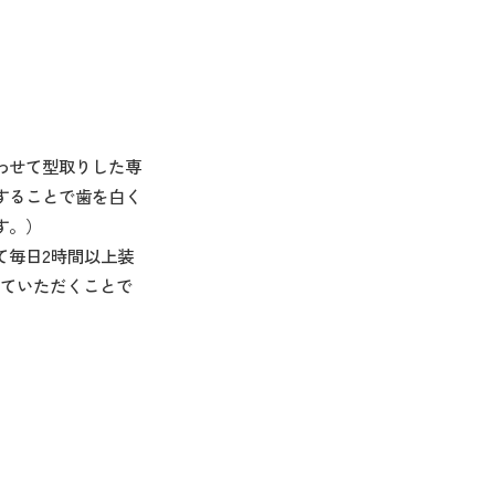
わせて型取りした専
することで歯を白く
す。）
て毎日2時間以上装
していただくことで